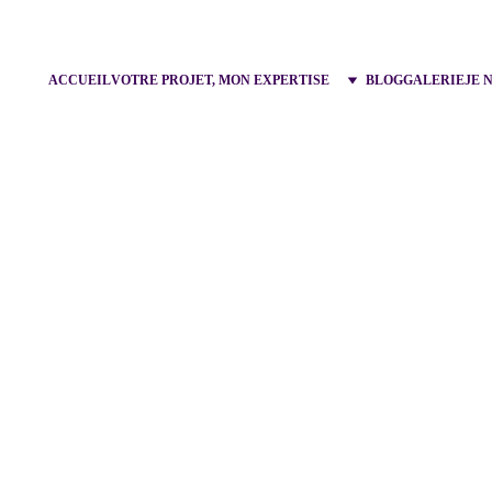
ACCUEIL
VOTRE PROJET, MON EXPERTISE
BLOG
GALERIE
JE 
 de 
J
our 
J
M
ariage
nce, à 
P
aris et part