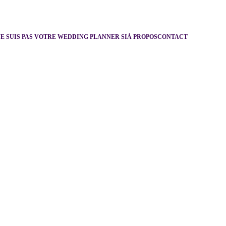
NE SUIS PAS VOTRE WEDDING PLANNER SI
À PROPOS
CONTACT
 en 
P
icardie, 
out en 
F
rance